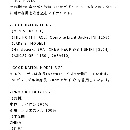
「BUG PANTS」。
その独特の素材感と洗練されたデザインで、あなたのスタイル
に新たな風を吹き込むアイテムです。
- COODINATION ITEM -
【MEN'S MODEL】
【THE NORTH FACE】Compile Light Jacket [NP12560]
【LADY'S MODEL】
【Handvaerk】30//- CREW NECK S/S T-SHIRT [3504]
【ASICS】GEL-1130 [1203A610]
- COODINATION MODEL SIZE -
MEN'S モデルは身長167cmでサイズMを着用しています。
LADY'S モデルは身長158cmでサイズSを着用しています。
- PRODUCT DETAILS -
【素材】
本体：ナイロン 100％
別布：ポリエステル 100％
【生産国】
CHINA
【注意】