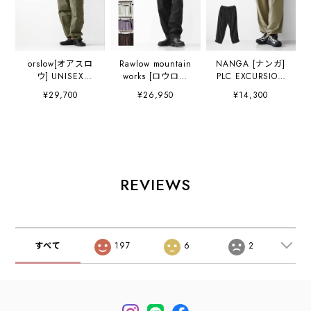
orslow[オアスロ
Rawlow mountain
NANGA [ナンガ]
ウ] UNISEX
works [ロウロウ
PLC EXCURSION
VINTAGE FIT 6
マウンテン ワーク
PANTS [N2500-
¥29,700
¥26,950
¥14,300
POCKETS CARGO
ス] Hiker Baker
1D404A] PLC エ
PANTS [03-
Pants [hker-bker-
クスカーションパ
V5260RIP-76] ユ
pt] ハイカーベイ
ンツ・イージーパ
ニセックス ヴィン
カーパンツ・ベイ
ンツ・パッカブ
テージ フィット6
カーパンツ・ワー
ル・ロングパン
ポケット カーゴパ
クパンツ・バルー
ツ・テーパードシ
ンツ・MEN'S /
ンシルエット・ミ
ルエット・リップ
REVIEWS
LADY'S
リタリー・アウト
ストップ構造・
[2026AW]
ドア・MEN'S /
MEN'S [2026SS]
LADY'S
[2026AW]
すべて
197
6
2