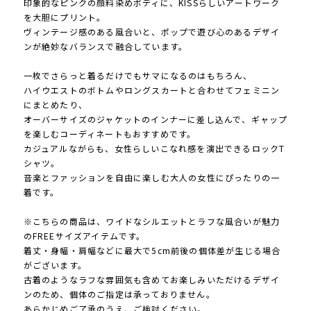
印象的なピンクの顔料染めボディに、KISSらしいアートワーク
を大胆にプリント。
ヴィンテージ感のある風合いと、ポップで遊び心のあるデザイ
ンが絶妙なバランスで融合しています。
一枚でさらっと着るだけでもサマになるのはもちろん、
ハイウエストのボトムやロングスカートと合わせてフェミニン
にまとめたり、
オーバーサイズのジャケットのインナーに差し込んで、ギャップ
を楽しむコーディネートもおすすめです。
カジュアルながらも、女性らしいこなれ感を演出できるロックT
シャツ。
音楽とファッションを自由に楽しむ大人の女性にぴったりの一
着です。
※こちらの商品は、ワイドなシルエットとラフな風合いが魅力
のFREEサイズアイテムです。
着丈・身幅・肩幅などに最大で5cm前後の個体差が生じる場合
がございます。
古着のようなラフな雰囲気も含めてお楽しみいただけるデザイ
ンのため、個体のご指定は承っておりません。
あらかじめご了承のうえ、ご検討ください。