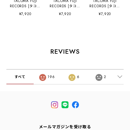
TACOMA FUJI
TACOMA FUJI
TACOMA FUJI
RECORDS [タコマ
RECORDS [タコマ
RECORDS [タコマ
フジレコード]
フジレコード]
フジレコード]
¥7,920
¥7,920
¥7,920
TACOMA OF
DUB CAT Tee
SPACE ECHO
NOISE designed
designed by
MOLAM DUB
by Yunosuke [tf-
Hiroshi Iguchi
BAND Tee
of-noi] タコマオブ
[dub-cat] ダブキ
designed by
ノーズティー・半
ャットT・半袖Tシ
MOOLA /
袖Tシャツ・グラ
ャツ・グラフィッ
YANGGAO
フィックティー・
クティー・ロゴ・
[space-e] タコマ
REVIEWS
ロゴ・コラボ・
コラボ・MEN'S /
オブノーズティ
MEN'S / LADY'S
LADY'S [2026SS]
ー・半袖Tシャ
[2026SS]
ツ・グラフィック
ティー・ロゴ・コ
ラボ・MEN'S /
すべて
196
6
2
LADY'S [2026SS]
(TACOMA FUJI
REC)SPACE
ECHO
メールマガジンを受け取る