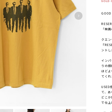
SOLD 
GOOD
RESER
「映画
クエン
『RE
ントし
インパ
りの顔
ほどよ
てくれ
USE
て、あ
どこか
で仕上