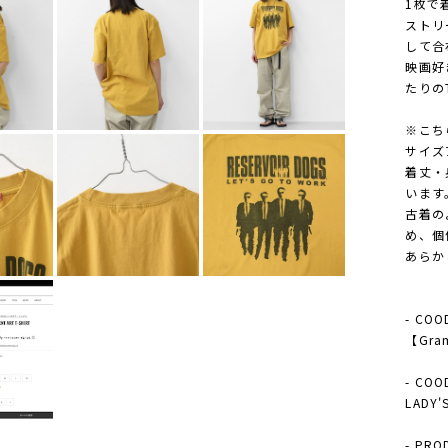
1枚で
ストリ
して合
映画好
たりの
※こち
サイズ
着丈・
います
古着の
め、個
あらか
- COO
【Gram
- COO
LAD
- PRO