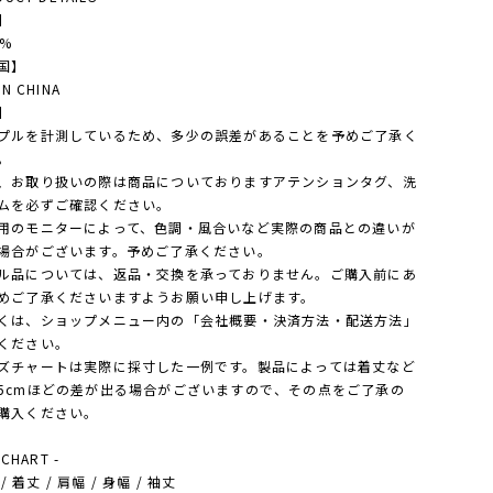
】
0%
国】
IN CHINA
】
プルを計測しているため、多少の誤差があることを予めご了承く
。
、お取り扱いの際は商品についておりますアテンションタグ、洗
ムを必ずご確認ください。
用のモニターによって、色調・風合いなど実際の商品との違いが
場合がございます。予めご了承ください。
ル品については、返品・交換を承っておりません。ご購入前にあ
めご了承くださいますようお願い申し上げます。
は、ショップメニュー内の「会社概要・決済方法・配送方法」
ください。
ズチャートは実際に採寸した一例です。製品によっては着丈など
5cmほどの差が出る場合がございますので、その点をご了承の
購入ください。
 CHART -
- / 着丈 / 肩幅 / 身幅 / 袖丈