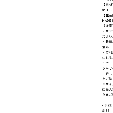
【素材
綿 10
【生産
MADE 
【注意
・サン
ださい
・着用
濯ネー
・ご利
生じる
・セー
らかじ
詳しく
をご覧
※サイ
に最大
うえご
- SIZE
SIZE 