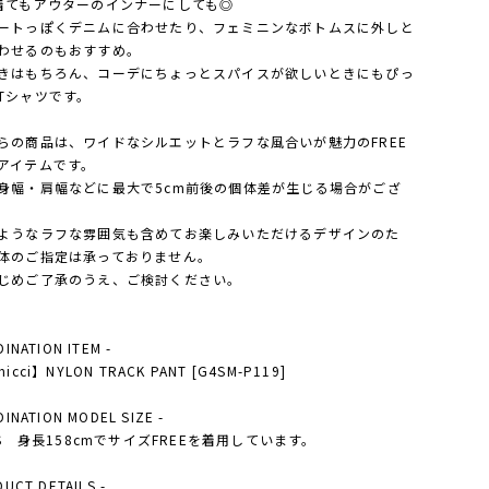
着てもアウターのインナーにしても◎
ートっぽくデニムに合わせたり、フェミニンなボトムスに外しと
わせるのもおすすめ。
きはもちろん、コーデにちょっとスパイスが欲しいときにもぴっ
Tシャツです。
らの商品は、ワイドなシルエットとラフな風合いが魅力のFREE
アイテムです。
身幅・肩幅などに最大で5cm前後の個体差が生じる場合がござ
。
ようなラフな雰囲気も含めてお楽しみいただけるデザインのた
体のご指定は承っておりません。
じめご了承のうえ、ご検討ください。
DINATION ITEM -
icci】NYLON TRACK PANT [G4SM-P119]
DINATION MODEL SIZE -
Y'S 身長158cmでサイズFREEを着用しています。
DUCT DETAILS -