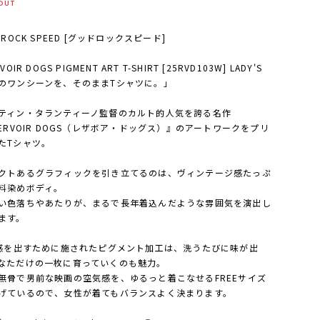
OUT
 ROCK SPEED [グッドロックスピード]
VOIR DOGS PIGMENT ART T-SHIRT [25RVD103W] LADY'S
のワンシーンを、そのままTシャツに。」
ティン・タランティーノ監督のカルト的人気を誇る名作
SERVOIR DOGS（レザボア・ドッグス）』のアートワークをプリ
たTシャツ。
クトあるグラフィックを引き立てるのは、ヴィンテージ感たっぷ
料染めボディ。
い色落ちやあたりが、まるで長年着込んだような雰囲気を演出し
ます。
D感を出すために施されたピグメント加工は、洗うたびに味が出
なただけの一枚に育っていくのも魅力。
無骨で男前な映画の空気感を、ゆるっと着こなせるFREEサイズ
げているので、女性が着てもバランスよく決まります。