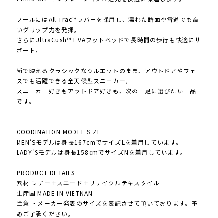
ソールにはAll-Trac™ラバーを採用し、濡れた路面や雪道でも高
いグリップ力を発揮。
さらにUltraCush™ EVAフットベッドで長時間の歩行も快適にサ
ポート。
街で映えるクラシックなシルエットのまま、アウトドアやフェ
スでも活躍できる全天候型スニーカー。
スニーカー好きもアウトドア好きも、次の一足に選びたい一品
です。
COODINATION MODEL SIZE
MEN'Sモデルは身長167cmでサイズLを着用しています。
LADY'Sモデルは身長158cmでサイズMを着用しています。
PRODUCT DETAILS
素材 レザー＋スエード＋リサイクルテキスタイル
生産国 MADE IN VIETNAM
注意 ・メーカー発表のサイズを表記させて頂いております。予
めご了承ください。