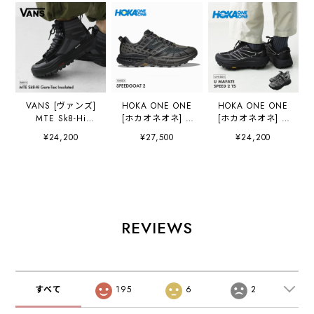
VANS [ヴァンズ]
HOKA ONE ONE
HOKA ONE ONE
MTE Sk8-Hi
[ホカオネオネ] U
[ホカオネオネ] U
Gore-Tex
SPEEDGOAT 2
MAFATE SPEED 2
¥24,200
¥27,500
¥24,200
Insulated
[1162710-bhlt] ス
TS [1171891] マ
[VN000DARBKA]
ピードゴート
ファテ スピード2
MTE スケートハ
２/BHLT・ タウン
TS ・ユニセック
イ ゴアテックス
シューズ・ロード
ス・ランニング・
インシュレーテッ
ランニング・ クイ
トレイルランニン
ド・スニーカー・
ックレース・厚
グ・スニーカー・
ハイカット・ゴア
底・クッション
アウトドア・
REVIEWS
テックス・アウト
性・MEN'S /
MEN'S / LADY'S
ドア・登山・キャ
LADY'S
[2026AW]
ンプ・MEN'S
[2026AW]
[2026AW]
すべて
195
6
2