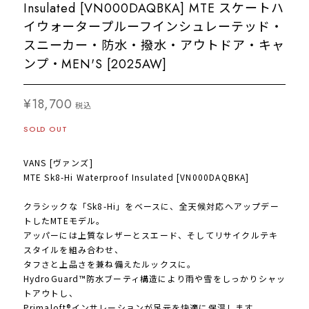
Insulated [VN000DAQBKA] MTE スケートハ
イウォータープルーフインシュレーテッド・
スニーカー・防水・撥水・アウトドア・キャ
ンプ・MEN'S [2025AW]
¥18,700
税込
SOLD OUT
VANS [ヴァンズ]
MTE Sk8-Hi Waterproof Insulated [VN000DAQBKA]
クラシックな「Sk8-Hi」をベースに、全天候対応へアップデー
トしたMTEモデル。
アッパーには上質なレザーとスエード、そしてリサイクルテキ
スタイルを組み合わせ、
タフさと上品さを兼ね備えたルックスに。
HydroGuard™防水ブーティ構造により雨や雪をしっかりシャッ
トアウトし、
Primaloft®インサレーションが足元を快適に保温します。