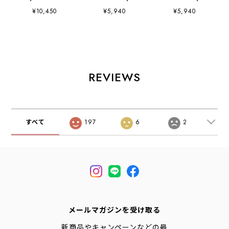
CANVAS 2WAY
VINTAGE
ANTIQUE
¥10,450
¥5,940
¥5,940
TOTE BAG〈LE-
BICYCLE(自転車)
ACCESSORIES(ア
MARAIS〉 [LE-
[LA-J9778] ヴィン
クセサリー) [LA-
MARAIS] コーデ
テージ バイシク
J9780] アンティー
ュラキャンバス ２
ル・スカーフ・柄
ク アクセサリー・
WAYトートバッグ
スカーフ・バンダ
スカーフ・柄スカ
〈ル・マレ〉・ト
ナ・小物・大人か
ーフ・バンダナ・
ートバッグ・ショ
わいい・ LADY'S
小物・大人かわい
REVIEWS
ルダーバッグ・ナ
[2026AW]
い・ LADY'S
イロンバッグ・
[2026AW]
UNISEX
(AULENTTI)
[2026AW]
すべて
197
6
2
メールマガジンを受け取る
新商品やキャンペーンなどの最