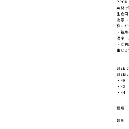
PRODU
素材 
生産国 M
注意 
承くだ
・着用
濯ネー
・ご利
生じる
SIZE 
SIZE(
・40 - 
・42 - 
・44 - 
種類
数量