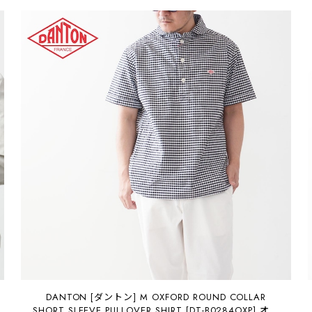
DANTON [ダントン] M OXFORD ROUND COLLAR
SHORT SLEEVE PULLOVER SHIRT [DT-B0284OXP] オク