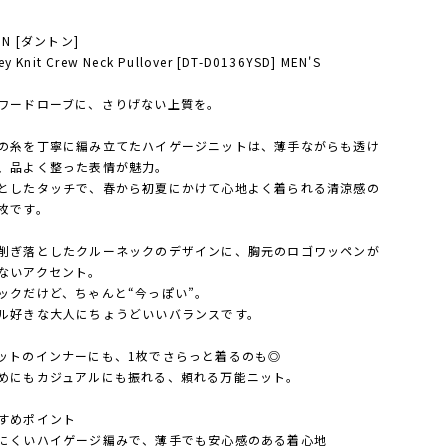
ON [ダントン]
ey Knit Crew Neck Pullover [DT-D0136YSD] MEN'S
ワードローブに、さりげない上質を。
の糸を丁寧に編み立てたハイゲージニットは、薄手ながらも透け
、品よく整った表情が魅力。
としたタッチで、春から初夏にかけて心地よく着られる清涼感の
枚です。
削ぎ落としたクルーネックのデザインに、胸元のロゴワッペンが
ないアクセント。
ックだけど、ちゃんと“今っぽい”。
ル好きな大人にちょうどいいバランスです。
ットのインナーにも、1枚でさらっと着るのも◎
めにもカジュアルにも振れる、頼れる万能ニット。
すめポイント
にくいハイゲージ編みで、薄手でも安心感のある着心地