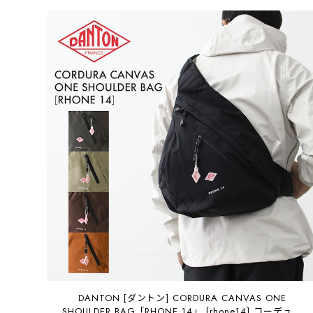
DANTON [ダントン] CORDURA CANVAS ONE
SHOULDER BAG「RHONE 14」 [rhone14] コーデュラ