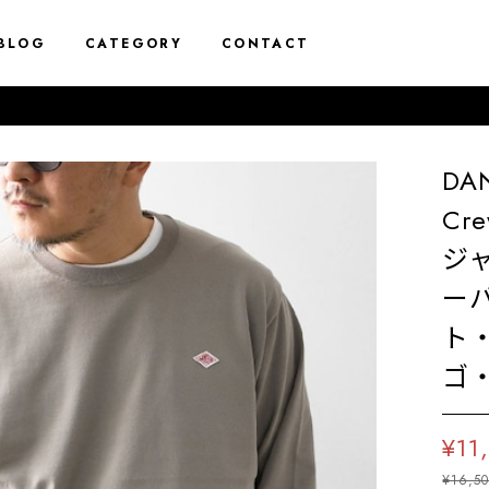
BLOG
CATEGORY
CONTACT
DA
Cre
ジ
ー
ト
ゴ・
¥11
¥16,5