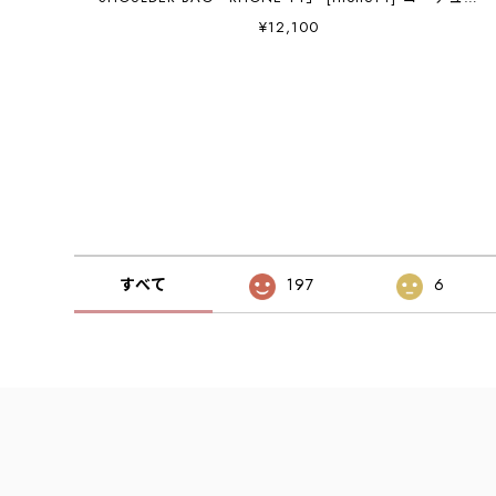
キャンバスワンショルダーバッグ「ローヌ14」・ショル
¥12,100
ダーバッグ・ワンショルダー・デイリーユース・14L・
コーデュラキャンバス・MEN'S / LADY'S [2026AW]
すべて
197
6