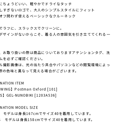
にちょうどいい、軽やかでドライなタッチ
しすぎないロゴで、大人のシンプルスタイルにフィット
オフ問わず使えるベーシックなクルーネック
でラフに、スラックスでクリーンに。
デザインがないからこそ、着る人の雰囲気を引き立ててくれる一
。
、お取り扱いの際は商品についておりますアテンションタグ、洗
ムを必ずご確認ください。
ル撮影画像は、光の当たり具合やパソコンなどの閲覧環境によっ
際の色味と異なって見える場合がございます。
NATION ITEM
WING】Postman Oxford [101]
S】GEL-NUNOBIKI [1203A536]
NATION MODEL SIZE
'S モデルは身長167cmでサイズ40を着用しています。
Y'S モデルは身長158cmでサイズ40を着用しています。