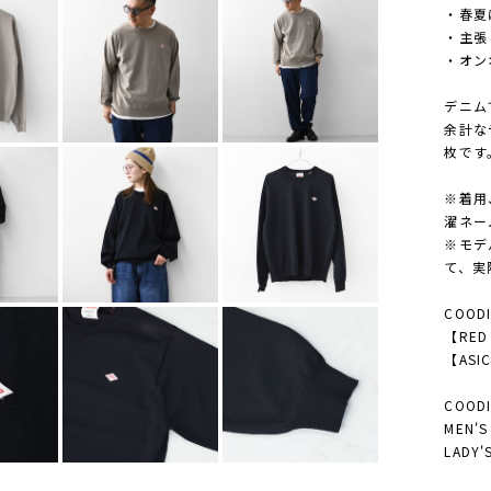
・春夏
・主張
・オン
デニム
余計な
枚です
※着用
濯ネー
※モデ
て、実
COODI
【RED 
【ASIC
COODI
MEN
LAD