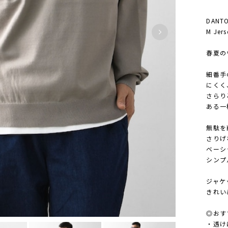
DANT
M Jers
春夏の
細番手
にくく
さらり
ある一
無駄を
さりげ
ベーシ
シンプ
ジャケ
きれい
◎おす
・透け