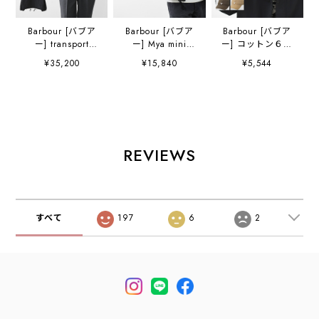
Barbour [バブア
Barbour [バブア
Barbour [バブア
ー] transport
ー] Mya mini
ー] コットン６パ
nylon casual
denim tote bag
ネル キャップ
¥35,200
¥15,840
¥5,544
jacket [MCA1106]
[LBA0539] Mya ミ
[MHA0274] キャ
トランスナイロン
ニデニム トートバ
スケードキャッ
カジュアルジャケ
ッグ・
プ・キャンプ・フ
ット・ナイロンジ
TOTEBAG・トー
ェス・アウトド
ャケット・ジャケ
トバッグ・コット
ア・おしゃれ・ロ
ット・アウター・
ンキャンバス・
ゴキャップ・
オーバーサイズシ
綿・ロゴ・MEN'S
MEN'S / LADY'S
REVIEWS
ルエット・MEN'S
/ LADY'S
[2026SS]
/ LADY'S
[2026SS]
[2026SS]
すべて
197
6
2