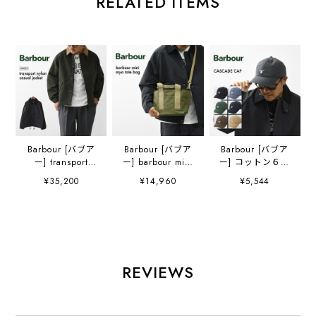
RELATED ITEMS
Barbour [バブア
Barbour [バブア
Barbour [バブア
ー] transport
ー] barbour mini
ー] コットン６パ
nylon casual
mya tote bag
ネル キャップ
¥35,200
¥14,960
¥5,544
jacket [MCA1106]
[lba0523] バブア
[MHA0274] キャ
トランスナイロン
ーミニマヤトート
スケードキャッ
カジュアルジャケ
バック・トートバ
プ・キャンプ・フ
ット・ナイロンジ
ッグ・コットンキ
ェス・アウトド
ャケット・ジャケ
ャンバス・軽量バ
ア・おしゃれ・ロ
ット・アウター・
ッグ・2WAY・
ゴキャップ・
オーバーサイズシ
綿・MEN'S /
MEN'S / LADY'S
REVIEWS
ルエット・MEN'S
LADY'S [2026SS]
[2026SS]
/ LADY'S
[2026SS]