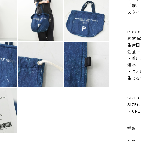
活躍。
スタイ
PRODU
素材 綿
生産国 M
注意 
・着用
濯ネー
・ご利
生じる
SIZE 
SIZE(
・ONE S
種類