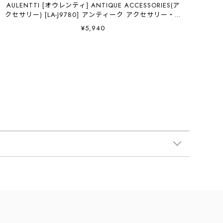
AULENTTI [オウレンティ] ANTIQUE ACCESSORIES(ア
クセサリー) [LA-J9780] アンティーク アクセサリー・ス
カーフ・柄スカーフ・バンダナ・小物・大人かわいい・
¥5,940
LADY'S [2026AW](AULENTTI)