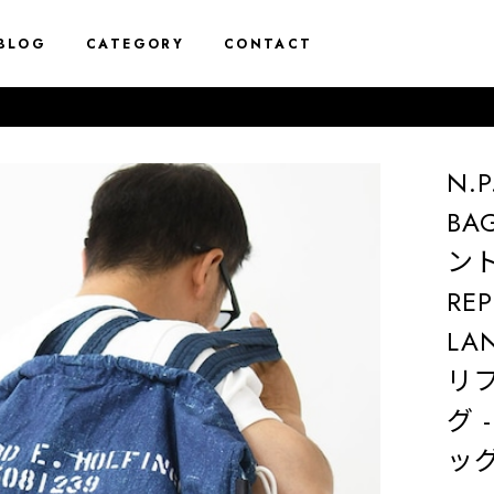
BLOG
CATEGORY
CONTACT
N.P
B
ン
REP
LAN
リ
グ 
ッグ