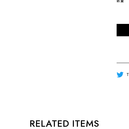
数量
T
RELATED ITEMS