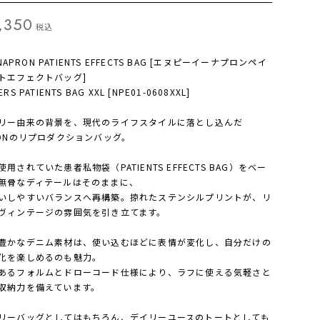
,350
税込
E NAPRON PATIENTS EFFECTS BAG [エヌピーイーナプロンペイ
トエフェクトバッグ]
RS PATIENTS BAG XXL [NPE01-0608XXL]
リー由来の背景を、現代のライフスタイルに落とし込んだ
RONのリプロダクションバッグ。
用されていた患者私物袋（PATIENTS EFFECTS BAG）をベー
無骨なディテールはそのままに、
いしやすいバランスへ再構築。掠れたステンシルプリントが、リ
ヴィンテージの雰囲気を引き立てます。
豊かなデニム素材は、使い込むほどに表情が変化し、自分だけの
化を楽しめるのも魅力。
あるフォルムとドローコード仕様により、ラフに使える気軽さと
収納力を備えています。
リーバッグとしてはもちろん、デイリーユースのトートとしても