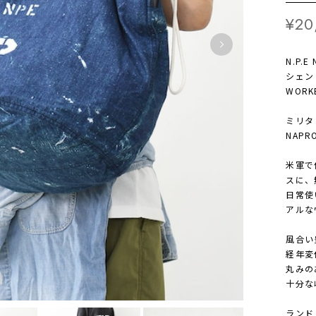
¥20
N.P.
シェン
WORKE
ミリタ
NAP
米軍で使
スに、
日常使
アルな
風合い
経年変
丸みの
十分な
ランド