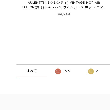
AULENTTI [オウレンティ] VINTAGE HOT AIR
BALLON(気球) [LA-J9775] ヴィンテージ ホット エアー
バルーン・スカーフ・柄スカーフ・バンダナ・小物・大
¥5,940
人かわいい・ LADY'S [2026AW]
すべて
196
6