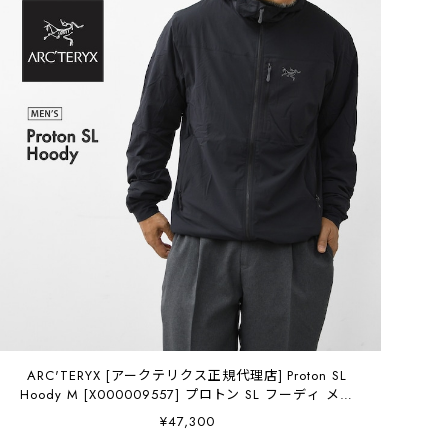
ARC'TERYX [アークテリクス正規代理店] Proton SL
Hoody M [X000009557] プロトン SL フーディ メン
ズ・クライミング・軽量・通気性・耐久性・MEN'S
¥47,300
[2026SS]