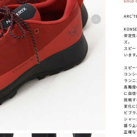
SOLD 
ARC'
KONSE
安定性
ズ。
スピー
います
スピー
コンシー
ランニ
高難度
に自信
挑戦す
変化に
ビブラ
シャー
盛り上
正確な