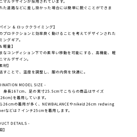
ニマルデザインが採用されています。
れた道路などに差し掛かった場合には簡単に脱ぐことができま
パイン & ロッククライミング】
のプロテクションと効率良く動けることを考えてデザインされた
ミングギア。
＆軽量】
まなコンディション下での素早い移動を可能にする、高機能、軽
ニマルデザイン。
素材】
逃すことで、温度を調整し、服の内側を快適に。
DINATION MODEL SIZE -
'S 身長167cm、足の実寸25.5cmでこちらの商品はサイズ
5(26cm)を着用しています。
26cmの着用が多く、NEWBALANCEやnikeは26cm redwing
nnerなどは７インチ25cmを着用します。
DUCT DETAILS -
国】