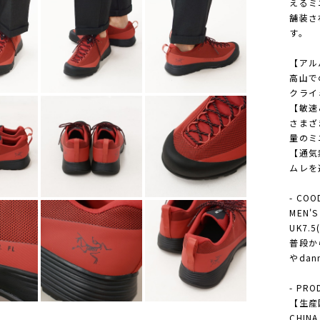
えるミ
舗装さ
す。
【アル
高山で
クライ
【敏速
さまざ
量のミ
【通気
ムレを
- COO
MEN
UK7.
普段から
やda
- PRO
【生産
CHINA