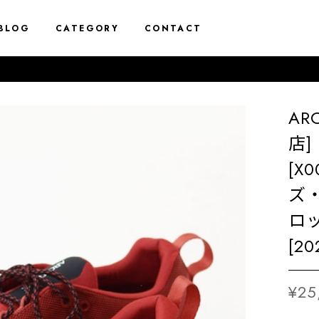
BLOG
CATEGORY
CONTACT
AR
店] 
[X
ズ
ロ
[2
¥25