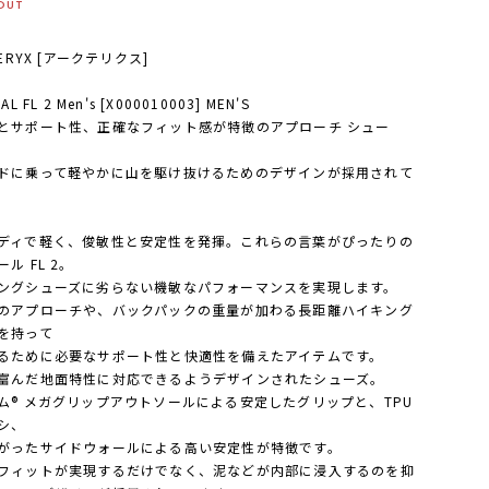
OUT
TERYX [アークテリクス]
AL FL 2 Men's [X000010003] MEN'S
とサポート性、正確なフィット感が特徴のアプローチ シュー
ドに乗って軽やかに山を駆け抜けるためのデザインが採用されて
。
ディで軽く、俊敏性と安定性を発揮。これらの言葉がぴったりの
ル FL 2。
ングシューズに劣らない機敏なパフォーマンスを実現します。
のアプローチや、バックパックの重量が加わる長距離ハイキング
を持って
るために必要なサポート性と快適性を備えたアイテムです。
富んだ地面特性に対応できるようデザインされたシューズ。
ム® メガグリップアウトソールによる安定したグリップと、TPU
シ、
がったサイドウォールによる高い安定性が特徴です。
フィットが実現するだけでなく、泥などが内部に浸入するのを抑