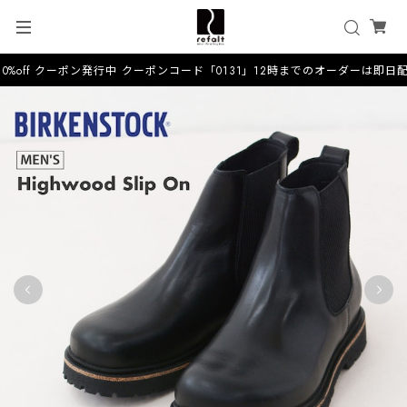
0%off クーポン発行中 クーポンコード「0131」12時までのオーダーは即日配送