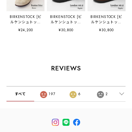
BIRKENSTOCK [ビ
BIRKENSTOCK [ビ
BIRKENSTOCK [ビ
ルケンシュトック
ルケンシュトック
ルケンシュトック
正規販売店]
正規販売店]
正規販売店]
¥24,200
¥30,800
¥30,800
Boston VL -
London WB LE -
London WB LE -
Narrow- 幅狭
Regular- 幅広
Regular- 幅広
[60463] ボストン
[1030176] ロンド
[1030177/V.Wood
スエードレザー・
ン ワイヤー バッ
Roast] ロンドン
ベロア・本革【ワ
クル・横幅レギュ
ワイヤー バックル
イズ ナロータイ
ラー・アニリンレ
/
プ】
ザー・スエードシ
Vintage.Wood.Ro
REVIEWS
MEN'S/LADY'S
ューズ・MEN'S
ast・横幅レギュラ
[2026SS]
[2026SS]
ー・アニリンレザ
ー・スエードシュ
ーズ・シームレ
ス・MEN'S
すべて
197
6
2
[2026SS]