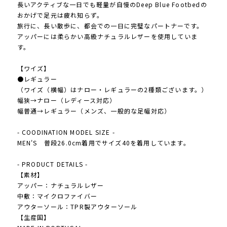
長いアクティブな一日でも軽量が自慢のDeep Blue Footbedの
おかげで足元は疲れ知らず。
旅行に、長い散歩に、都会での一日に完璧なパートナーです。
アッパーには柔らかい高級ナチュラルレザーを使用していま
す。
【ワイズ】
●レギュラー
（ワイズ（横幅）はナロー・レギュラーの2種類ございます。）
幅狭→ナロー（レディース対応）
幅普通→レギュラー（メンズ、一般的な足幅対応）
- COODINATION MODEL SIZE -
MEN'S 普段26.0cm着用でサイズ40を着用しています。
- PRODUCT DETAILS -
【素材】
アッパー：ナチュラルレザー
中敷：マイクロファイバー
アウターソール：TPR製アウターソール
【生産国】