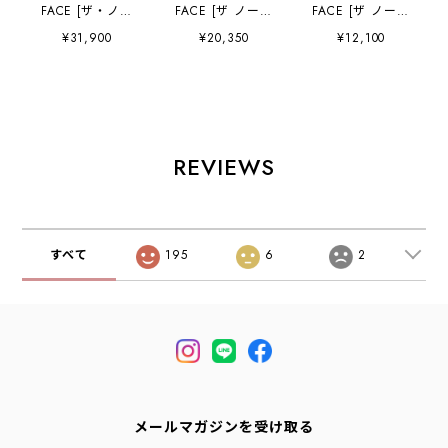
FACE [ザ・ノー
FACE [ザ ノース
FACE [ザ ノース
ス・フェイス正規
フェイス正規代理
フェイス正規代理
¥31,900
¥20,350
¥12,100
代理店] Shuttle
店] Shuttle Tote
店] Shuttle
Daypack
[NM72610] シャ
Shoulder
[NM62615] シャ
トルトート・トー
[NM72618] シャ
トルデイパック・
トバッグ・ナイロ
トルショルダー・
デイパック・バッ
ンショルダーバッ
ショルダーバッ
クパック・ナイロ
グ・MEN'S /
グ・ナイロンショ
ンリュック・ビジ
LADY'S [2026SS]
ルダーバッグ・
REVIEWS
ネスシーン・アウ
MEN'S / LADY'S
トドア・MEN'S /
[2026SS]
LADY'S [2026SS]
すべて
195
6
2
メールマガジンを受け取る