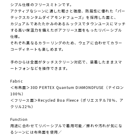
シブル仕様のフリースミトンです。
アクティブなシーンに適した軽さと強度、防風性に優れた「パー
テックスカンタムダイアモンドフューズ」を採用した面と、
カジュアルであたたかみのあるルックスでタウンユースにマッチ
する高い保温力を備えたボアフリース面をもったリバーシブル
仕様。
それぞれ異なるカラーリングのため、ウェアに合わせてカラー
コーディネートも楽しめます。
手のひらは全面がタッチスクリーン対応で、装着したままスマ
ートフォンなどを操作できます。
Fabric
＜布帛面＞30D PERTEX Quantum DIAMONDFUSE（ナイロン
100％）
＜フリース面＞Recycled Boa Fleece（ポリエステル78％、ア
クリル22％）
Function
用途に合わせてリバーシブルで着用可能／擦れや汚れが気にな
るシーンには布帛面を使用／