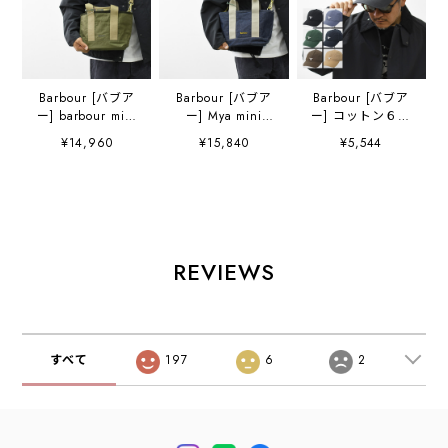
Barbour [バブア
Barbour [バブア
Barbour [バブア
ー] barbour mini
ー] Mya mini
ー] コットン６パ
mya tote bag
denim tote bag
ネル キャップ
¥14,960
¥15,840
¥5,544
[lba0523] バブア
[LBA0539] Mya ミ
[MHA0274] キャ
ーミニマヤトート
ニデニム トートバ
スケードキャッ
バック・トートバ
ッグ・
プ・キャンプ・フ
ッグ・コットンキ
TOTEBAG・トー
ェス・アウトド
ャンバス・軽量バ
トバッグ・コット
ア・おしゃれ・ロ
ッグ・2WAY・
ンキャンバス・
ゴキャップ・
綿・MEN'S /
綿・ロゴ・MEN'S
MEN'S / LADY'S
REVIEWS
LADY'S [2026SS]
/ LADY'S
[2026SS]
[2026SS]
すべて
197
6
2