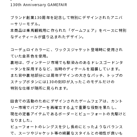
130th Anniversary GAMEFAIR
ブランド創業130周年を記念して特別にデザインされたアニバ
ーサリーモデル。
本商品は乗馬観戦用に作られた「ゲームフェア」をベースに特別
なディティールが盛り込まれたデザイン。
コーデュロイカラーに、ワックスジャケット登場時に使用され
ていた金茶色を使用。
裏地は、ヴィンテージ市場でも馴染みのあるドレスゴードンタ
ータンを採用するなど、当時のディテールを踏襲しています。
また背中裏地部分には周年デザインの大きなパッチ、トップの
スナップボタンには130の刻印が入ったこのモデルだけの
特別な仕様が随所に見られます。
田舎での活動のためにデザインされたゲームフェアは、カント
リー市場でバブアーを再確立する上で重要な役割を果たし、
現在の定番アイテムであるボーダーとビューフォートの先駆けと
なりました。
ビューフォートのレングスを少し長めにとったようなバランス
で、スーツやジャケット等の綺麗なスタイルとの相性が良いも