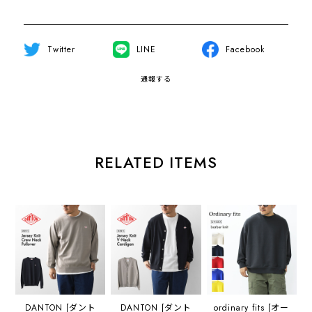
Twitter
LINE
Facebook
通報する
RELATED ITEMS
DANTON [ダント
DANTON [ダント
ordinary fits [オー