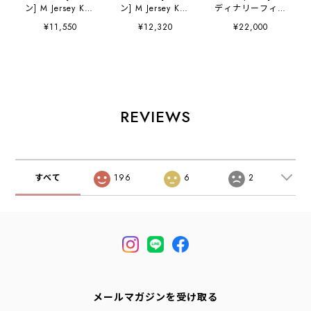
ン] M Jersey Knit
ン] M Jersey Knit
ディナリーフィッ
Crew Neck
V-Neck Cardigan
ツ] barber knit
¥11,550
¥12,320
¥22,000
Pullover [DT-
[DT-D0138YSD]
[KN014] バーバー
D0136YSD] ジャ
ジャージーニット
ニット・コットン
ージーニットクル
Vネックカーディ
ニット・ニット・
ーネックプルオー
ガン・ニットカー
ドロップショルダ
バー・ニット・プ
ディガン・Vネッ
ー・ワイドシルエ
ルオーバーニッ
クカーディガン・
ット・MEN'S /
ト・ハイゲージニ
ハイゲージニッ
LADY'S [2026SS]
REVIEWS
ット・シンプル・
ト・シンプル・ロ
ロゴ・MEN'S
ゴ・MEN'S
[2026SS]
[2026SS]
すべて
196
6
2
メールマガジンを受け取る