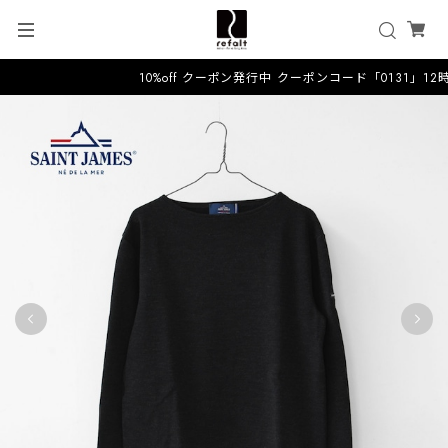
10%off クーポン発行中 クーポンコード「0131」1